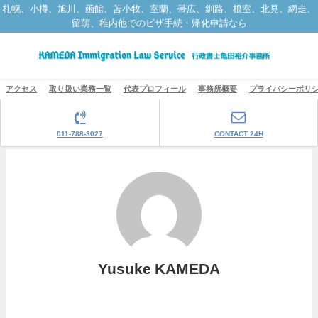
札幌、小樽、旭川、函館、苫小牧、室蘭、帯広、釧路、根室、北見、網走、
留萌、稚内他でのビザ手続・帰化申請なら
アクセス
取り扱い業務一覧
代表プロフィール
事務所概要
プライバシーポリ
011-788-3027
CONTACT 24H
Yusuke KAMEDA