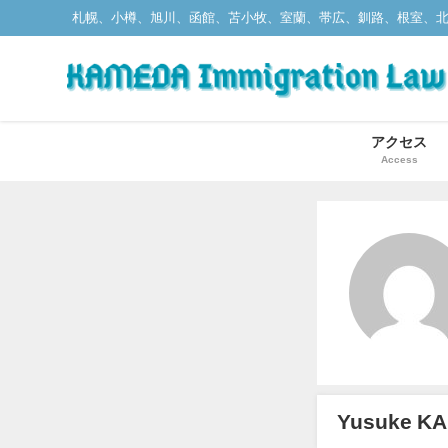
札幌、小樽、旭川、函館、苫小牧、室蘭、帯広、釧路、根室、
アクセス
Access
Yusuke 