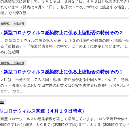
スの感染拡大に連動して、３月１９日、３月２７日、４月３日と拡大されてき
れています（発表は４月２７日）。 以下の３つのいずれかに該当する場合、
」での滞在歴...
在留資格、上陸許可
：新型コロナウィルス感染防止に係る上陸拒否の特例その２
。 新型コロナウィルス感染拡大が著しい７３の上陸拒否対象の国・地域か
る「速報値」・「報道発表資料」の中で、以下のように例示しています。 1.
に短期間...
在留資格、上陸許可
：新型コロナウィルス感染防止に係る上陸拒否の特例その１
大臣は、当分の間、７３の国・地域に滞在歴がある外国人等について、 特段
の（＝法務大臣において日本国の利益又は公安を害する行為を行うおそれが
す。 つま...
情勢
型コロナウィルス関連（４月１９日時点）
新型コロナウィルスの感染者数が著しく増加しています。 ロシア連邦全体の累計 
28時点で1264) 退院：３０５７↑(3/28時点で59) 死亡：３１３↑(3/28時