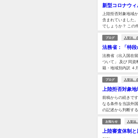
新型コロナウィ
上陸拒否対象地域
含まれていました。
でしょうか？ この件
入管法、
ブログ
法務省：「特段
法務省（出入国在留
ついて」 及び 同
籍・地域別内訳 ４月
入管法、
ブログ
上陸拒否対象地
前稿からの続きです
なる条件を当該外国
の記述から判断するに
入管法
お知らせ
上陸審査体制と