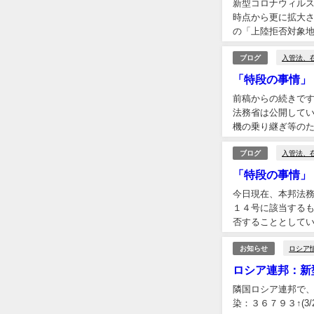
新型コロナウィル
時点から更に拡大さ
の「上陸拒否対象地域
入管法、
ブログ
「特段の事情」
前稿からの続きです
法務省は公開してい
機の乗り継ぎ等のため
入管法、
ブログ
「特段の事情」
今日現在、本邦法務
１４号に該当するも
否することとしていま
ロシア
お知らせ
ロシア連邦：新
隣国ロシア連邦で、
染：３６７９３↑(3/