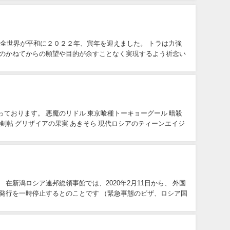
ております。 悪魔のリドル 東京喰種トーキョーグール 暗殺
実 あきそら 現代ロシアのティーンエイジ
 在新潟ロシア連邦総領事館では、2020年2月11日から、 外国
発行を一時停止するとのことです （緊急事態のビザ、ロシア国