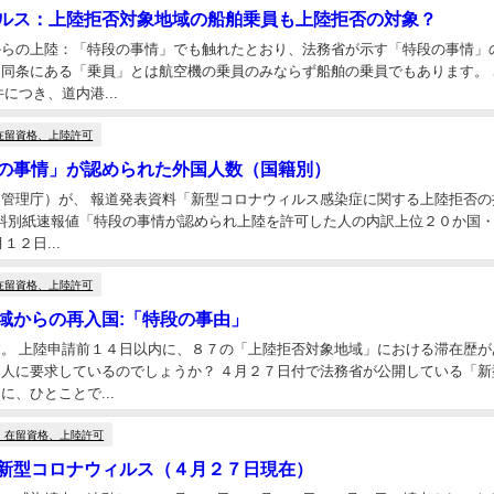
ルス：上陸拒否対象地域の船舶乗員も上陸拒否の対象？
からの上陸：「特段の事情」でも触れたとおり、法務省が示す「特段の事情」
同条にある「乗員」とは航空機の乗員のみならず船舶の乗員でもあります。
につき、道内港...
在留資格、上陸許可
の事情」が認められた外国人数（国籍別）
管理庁）が、 報道発表資料「新型コロナウィルス感染症に関する上陸拒否の
資料別紙速報値「特段の事情が認められ上陸を許可した人の内訳上位２０か国・
１２日...
在留資格、上陸許可
域からの再入国:「特段の事由」
。 上陸申請前１４日以内に、８７の「上陸拒否対象地域」における滞在歴
人に要求しているのでしょうか？ ４月２７日付で法務省が公開している「
、ひとことで...
、在留資格、上陸許可
新型コロナウィルス（４月２７日現在）