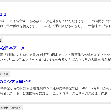
２２
ます。トラの行く手に阻むものなし。 この意味で、皆様のかねてからの願望や目的が余すことなく実現するよう祈念い
勢
Gな日本アニメ
司法判断によりロシア国内で以下の日本アニメ・漫画作品の頒布は禁止となっ
やしき エルフェンリート まおゆう魔王勇者 いちばんうしろの大魔王 魔乳秘剣帖 グリザイアの果
係、査証
のロシア入国ビザ
事館からのお知らせ 在札幌ロシア連邦総領事館では、2020年2月10日から、
籍者以外）および無国籍者に対し， 全カテゴリーのビザ申請の受理，作成，
在留資格、上陸許可