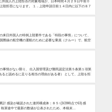
た外国人の上陸拒否の対象地域が、日本時間４月２９日午前０
上陸拒否になります。 １．上陸申請日前１４日内に以下の８７
らの来日外国人の特例上陸要件である「特段の事情」について、
 国際線の航空機の運航のために必要な乗員（クルー）で、航空
の事情がない限り、 出入国管理及び難民認定法第５条第１項第
あると認めるに足りる相当の理由がある者） として、上陸を拒
感染が確認された連邦構成体：８５↑(3/28時点で63) 感
点で8) ＊執筆途中で最新の数値が公表されたため、本稿末...