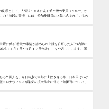
の例示として、入管法１６条にある航空機の乗員（クルー）が
 この「特段の事情」には、船舶乗組員の上陸も含まれているの
措置に係る"特段の事情が認められ上陸を許可した人"の内訳に
地域（４月１日〜４月１２日合計）」 を公表しています。 国
がある外国人を、今日時点で本邦に上陸させる際、日本国はいか
新型コロナウィルス感染症の拡大防止に係る上陸拒否について」