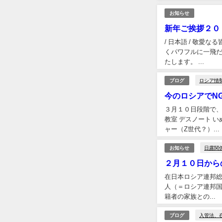
お知らせ
新年ご挨拶２０
/ 日本語 / 敬愛なる皆様！ “マイ防空壕”にある故マスクを外させていただきます。 この時間までに全世界が平和に２０２２年、寅年を迎えました。 トラは力強
くパワフルに一飛だけで己の獲物を捉え
たします。 ...
ロシア情
ブログ
今のロシアでN
３月１０日段階で、
教室 デスノート いぬ
ャー（Z世代？）...
日露関
お知らせ
２月１０日から
在日本ロシア連邦総領
人（＝ロシア連邦国
籍者の家族との...
入管法、
ブログ